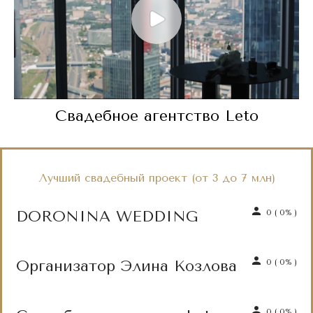
Свадебное агентство Leto
Лучший свадебный проект (от 3 до 7 млн)
DORONINA WEDDING
0
(
0%
)
Организатор Элина Козлова
0
(
0%
)
0
(
0%
)