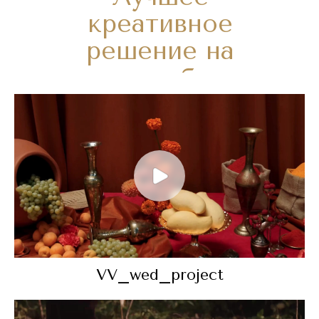
креативное
решение на
свадьбе
VV_wed_project