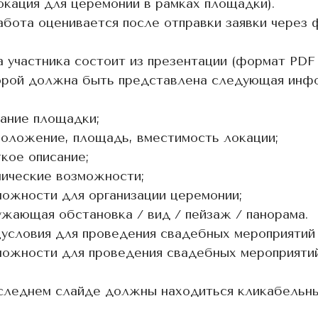
окация для церемонии в рамках площадки).
абота оценивается после отправки заявки через 
а участника состоит из презентации (формат PDF 
орой должна быть представлена следующая инфо
вание площадки;
положение, площадь, вместимость локации;
ткое описание;
нические возможности;
можности для организации церемонии;
ужающая обстановка / вид / пейзаж / панорама.
цусловия для проведения свадебных мероприятий
можности для проведения свадебных мероприятий
следнем слайде должны находиться кликабельны