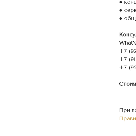
● кон
● сер
● общ
Консу
What’
+7 (9
+7 (91
+7 (92
Стоим
При п
Прави