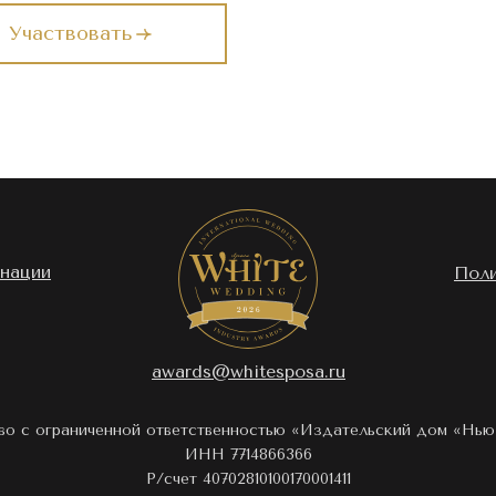
Участвовать
нации
Поли
awards@whitesposa.ru
о с ограниченной ответственностью «Издательский дом «Нь
ИНН 7714866366
Р/счет 40702810100170001411