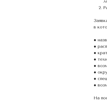
л
Р
Заявк
в кот
● наз
● рас
● кра
● тех
● воз
● окр
● спе
● воз
На по