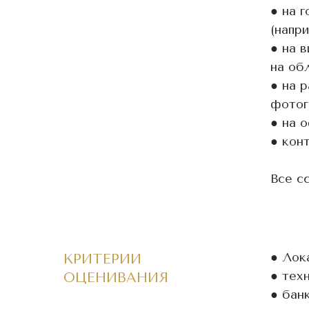
● на 
(напр
● на 
на об
● на 
фотог
● на 
● кон
Все с
● Лок
КРИТЕРИИ
● тех
ОЦЕНИВАНИЯ
● бан